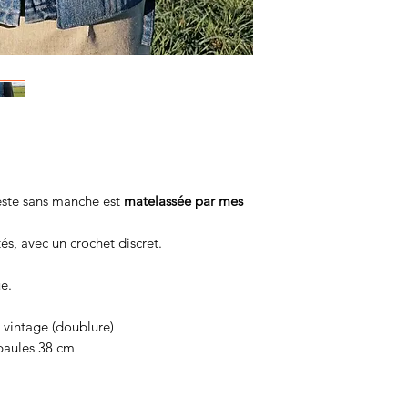
veste sans manche est
matelassée par mes
tés, avec un crochet discret.
e.
p vintage (doublure)
paules 38 cm