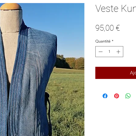
Veste Ku
Prix
95,00 €
Quantité
*
Aj