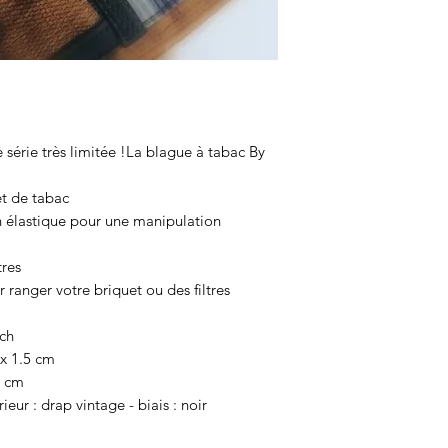
 série très limitée !La blague à tabac By
t de tabac
 élastique pour une manipulation
tres
 ranger votre briquet ou des filtres
tch
 x 1.5 cm
6 cm
rieur : drap vintage - biais : noir