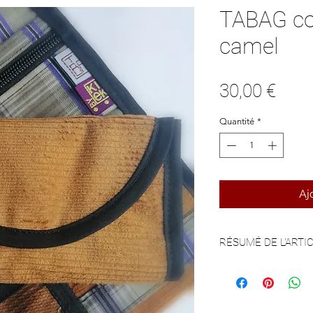
TABAG col
camel
Prix
30,00 €
Quantité
*
Aj
RÉSUMÉ DE L'ARTI
Une pochette à taba
à fumer !