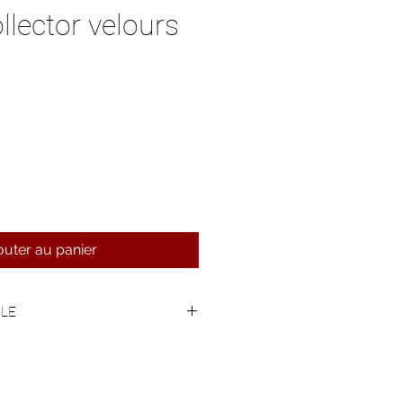
lector velours
outer au panier
CLE
c pour ranger tout son nécessaire